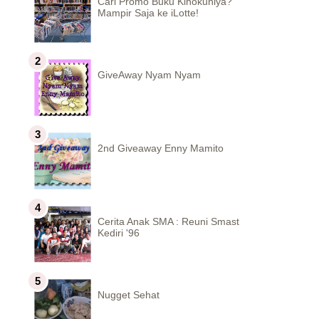
Cari Promo Buku Kinokuniya?
Mampir Saja ke iLotte!
GiveAway Nyam Nyam
2nd Giveaway Enny Mamito
Cerita Anak SMA : Reuni Smast
Kediri '96
Nugget Sehat