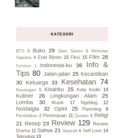
KATEGORI
Buku
29
BTS
5
Dian Sastro & Nicholas
Film
28
Enid Blyton
15
Fiksi
15
Saputra
4
Info &
Indonesia-ku
36
Furniture
1
Tips
80
Jalan-jalan
25
Kecantikan
Kesehatan
74
30
Keluarga
33
Kisahku
25
Kota Kediri
14
Keuangan
5
Kuliner
26
Lingkungan Alam
25
Lomba
30
Musik
17
Ngeblog
12
Nostalgia
32
Opini
25
Parenting
8
Religi
Perempuan
11
Pendidikan
2
Quotes
5
Review
129
21
Resep
23
Review
Satwa
21
Drama
11
Self Love
14
Sejarah
6
Teknologi
19