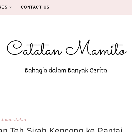
RES
CONTACT US
Jalan-Jalan
an Teh Sirah Kencong ke Pantai