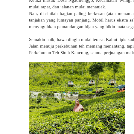
Ketika masuk Desa Ngadirenggo, Kecamatan Wlingi s
mulai rapat, dan jalanan mulai menanjak.
Nah, di sinilah bagian paling berkesan (atau menan
tanjakan yang lumayan panjang. Mobil harus ekstra sab
menyuguhkan pemandangan hijau yang bikin mata segar
Semakin naik, hawa dingin mulai terasa. Kabut tipis k
Jalan menuju perkebunan teh memang menantang, tapi
Perkebunan Teh Sirah Kencong, semua perjuangan melew