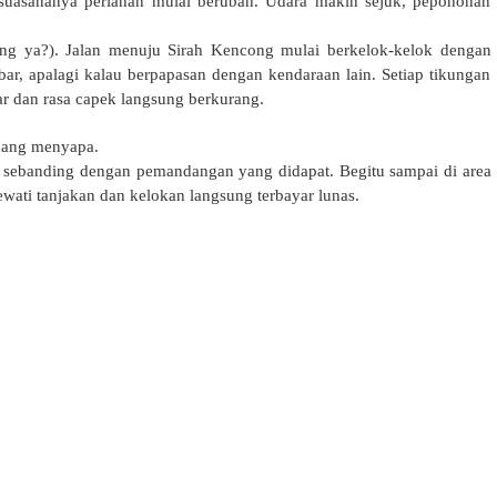
uasananya perlahan mulai berubah. Udara makin sejuk, pepohonan
tang ya?). Jalan menuju Sirah Kencong mulai berkelok-kelok dengan
ar, apalagi kalau berpapasan dengan kendaraan lain. Setiap tikungan
 dan rasa capek langsung berkurang.
adang menyapa.
 sebanding dengan pemandangan yang didapat. Begitu sampai di area
ati tanjakan dan kelokan langsung terbayar lunas.