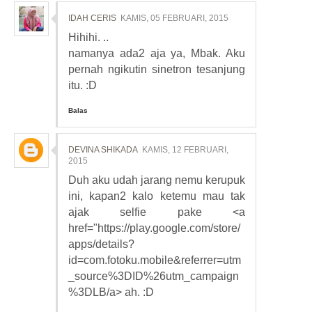
IDAH CERIS
KAMIS, 05 FEBRUARI, 2015
Hihihi. ..
namanya ada2 aja ya, Mbak. Aku
pernah ngikutin sinetron tesanjung
itu. :D
Balas
DEVINA SHIKADA
KAMIS, 12 FEBRUARI,
2015
Duh aku udah jarang nemu kerupuk
ini, kapan2 kalo ketemu mau tak
ajak selfie pake <a
href="https://play.google.com/store/
apps/details?
id=com.fotoku.mobile&referrer=utm
_source%3DID%26utm_campaign
%3DLB/a> ah. :D