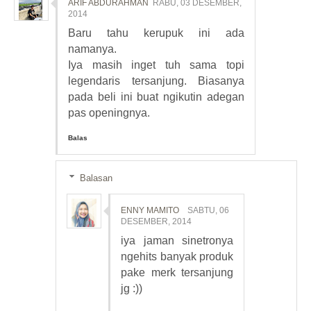
ARIF ABDURAHMAN
RABU, 03 DESEMBER,
2014
Baru tahu kerupuk ini ada
namanya.
Iya masih inget tuh sama topi
legendaris tersanjung. Biasanya
pada beli ini buat ngikutin adegan
pas openingnya.
Balas
Balasan
ENNY MAMITO
SABTU, 06
DESEMBER, 2014
iya jaman sinetronya
ngehits banyak produk
pake merk tersanjung
jg :))