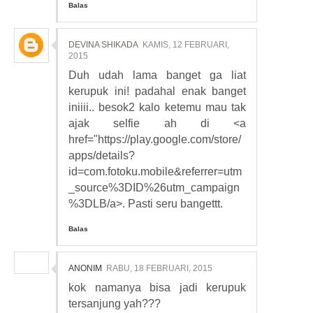
Balas
DEVINA SHIKADA
KAMIS, 12 FEBRUARI,
2015
Duh udah lama banget ga liat
kerupuk ini! padahal enak banget
iniiii.. besok2 kalo ketemu mau tak
ajak selfie ah di <a
href="https://play.google.com/store/
apps/details?
id=com.fotoku.mobile&referrer=utm
_source%3DID%26utm_campaign
%3DLB/a>. Pasti seru bangettt.
Balas
ANONIM
RABU, 18 FEBRUARI, 2015
kok namanya bisa jadi kerupuk
tersanjung yah???