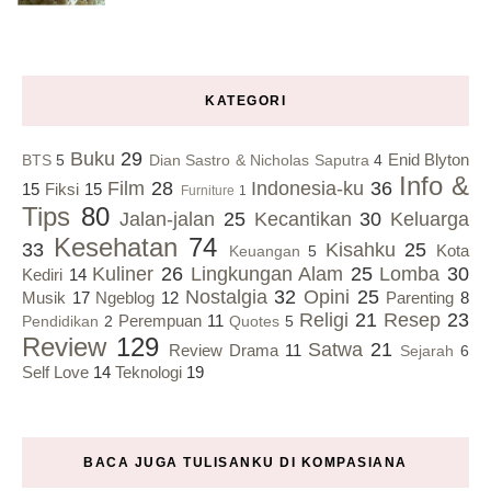
KATEGORI
Buku
29
Enid Blyton
BTS
5
Dian Sastro & Nicholas Saputra
4
Info &
Film
28
Indonesia-ku
36
15
Fiksi
15
Furniture
1
Tips
80
Jalan-jalan
25
Kecantikan
30
Keluarga
Kesehatan
74
33
Kisahku
25
Kota
Keuangan
5
Kuliner
26
Lingkungan Alam
25
Lomba
30
Kediri
14
Nostalgia
32
Opini
25
Musik
17
Ngeblog
12
Parenting
8
Religi
21
Resep
23
Perempuan
11
Pendidikan
2
Quotes
5
Review
129
Satwa
21
Review Drama
11
Sejarah
6
Self Love
14
Teknologi
19
BACA JUGA TULISANKU DI KOMPASIANA