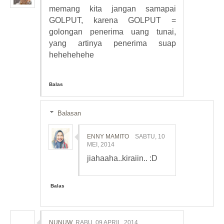
memang kita jangan samapai
GOLPUT, karena GOLPUT =
golongan penerima uang tunai,
yang artinya penerima suap
hehehehehe
Balas
Balasan
ENNY MAMITO
SABTU, 10
MEI, 2014
jiahaaha..kiraiin.. :D
Balas
NUNUW
RABU, 09 APRIL, 2014