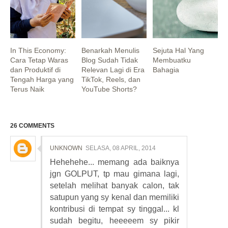
In This Economy:
Benarkah Menulis
Sejuta Hal Yang
Cara Tetap Waras
Blog Sudah Tidak
Membuatku
dan Produktif di
Relevan Lagi di Era
Bahagia
Tengah Harga yang
TikTok, Reels, dan
Terus Naik
YouTube Shorts?
26 COMMENTS
UNKNOWN
SELASA, 08 APRIL, 2014
Hehehehe... memang ada baiknya
jgn GOLPUT, tp mau gimana lagi,
setelah melihat banyak calon, tak
satupun yang sy kenal dan memiliki
kontribusi di tempat sy tinggal... kl
sudah begitu, heeeeem sy pikir