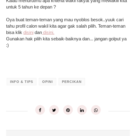
Kalau menurutmu apa kriteria wakil rakyat yang mewakili kita
untuk 5 tahun ke depan ?
Oya buat teman-teman yang mau nyoblos besok..yuuk cari
tahu profil calon wakil kita agar gak salah pilih. Teman-teman
bisa klik
disini
dan
disini.
Gunakan hak pilih kita sebaik-baiknya dan... jangan golput ya
:)
INFO & TIPS
OPINI
PERCIKAN