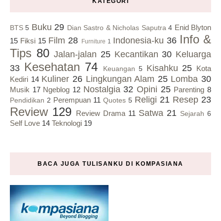
KATEGORI
Buku
29
Enid Blyton
BTS
5
Dian Sastro & Nicholas Saputra
4
Info &
Film
28
Indonesia-ku
36
15
Fiksi
15
Furniture
1
Tips
80
Jalan-jalan
25
Kecantikan
30
Keluarga
Kesehatan
74
33
Kisahku
25
Kota
Keuangan
5
Kuliner
26
Lingkungan Alam
25
Lomba
30
Kediri
14
Nostalgia
32
Opini
25
Musik
17
Ngeblog
12
Parenting
8
Religi
21
Resep
23
Perempuan
11
Pendidikan
2
Quotes
5
Review
129
Satwa
21
Review Drama
11
Sejarah
6
Self Love
14
Teknologi
19
BACA JUGA TULISANKU DI KOMPASIANA