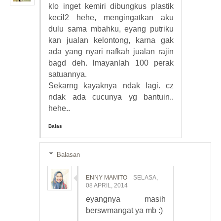
klo inget kemiri dibungkus plastik
kecil2 hehe, mengingatkan aku
dulu sama mbahku, eyang putriku
kan jualan kelontong, karna gak
ada yang nyari nafkah jualan rajin
bagd deh. lmayanlah 100 perak
satuannya.
Sekarng kayaknya ndak lagi. cz
ndak ada cucunya yg bantuin..
hehe..
Balas
Balasan
ENNY MAMITO
SELASA,
08 APRIL, 2014
eyangnya masih
berswmangat ya mb :)