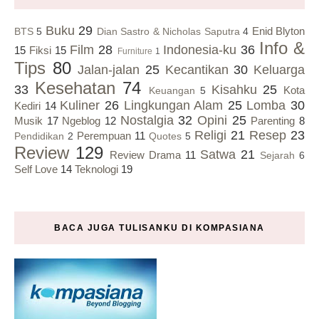
Buku
29
Enid Blyton
BTS
5
Dian Sastro & Nicholas Saputra
4
Info &
Film
28
Indonesia-ku
36
15
Fiksi
15
Furniture
1
Tips
80
Jalan-jalan
25
Kecantikan
30
Keluarga
Kesehatan
74
33
Kisahku
25
Kota
Keuangan
5
Kuliner
26
Lingkungan Alam
25
Lomba
30
Kediri
14
Nostalgia
32
Opini
25
Musik
17
Ngeblog
12
Parenting
8
Religi
21
Resep
23
Perempuan
11
Pendidikan
2
Quotes
5
Review
129
Satwa
21
Review Drama
11
Sejarah
6
Self Love
14
Teknologi
19
BACA JUGA TULISANKU DI KOMPASIANA