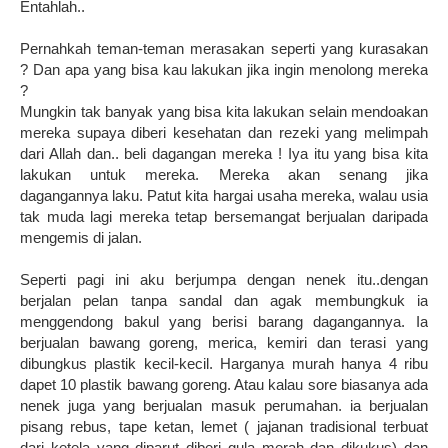
Entahlah..
Pernahkah teman-teman merasakan seperti yang kurasakan
? Dan apa yang bisa kau lakukan jika ingin menolong mereka
?
Mungkin tak banyak yang bisa kita lakukan selain mendoakan
mereka supaya diberi kesehatan dan rezeki yang melimpah
dari Allah dan.. beli dagangan mereka ! Iya itu yang bisa kita
lakukan untuk mereka. Mereka akan senang jika
dagangannya laku. Patut kita hargai usaha mereka, walau usia
tak muda lagi mereka tetap bersemangat berjualan daripada
mengemis di jalan.
Seperti pagi ini aku berjumpa dengan nenek itu..dengan
berjalan pelan tanpa sandal dan agak membungkuk ia
menggendong bakul yang berisi barang dagangannya. Ia
berjualan bawang goreng, merica, kemiri dan terasi yang
dibungkus plastik kecil-kecil. Harganya murah hanya 4 ribu
dapet 10 plastik bawang goreng. Atau kalau sore biasanya ada
nenek juga yang berjualan masuk perumahan. ia berjualan
pisang rebus, tape ketan, lemet ( jajanan tradisional terbuat
dari ketela yang diparut diberi gula merah dan dikukus) dan