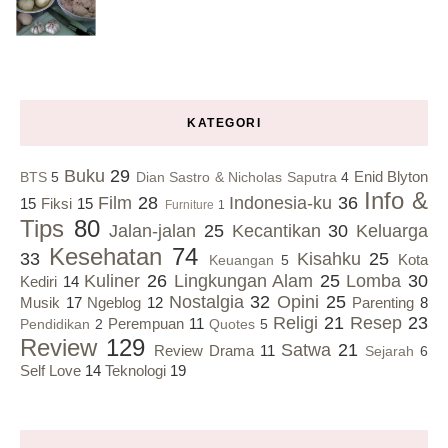
KATEGORI
Buku
29
Enid Blyton
BTS
5
Dian Sastro & Nicholas Saputra
4
Info &
Film
28
Indonesia-ku
36
15
Fiksi
15
Furniture
1
Tips
80
Jalan-jalan
25
Kecantikan
30
Keluarga
Kesehatan
74
33
Kisahku
25
Kota
Keuangan
5
Kuliner
26
Lingkungan Alam
25
Lomba
30
Kediri
14
Nostalgia
32
Opini
25
Musik
17
Ngeblog
12
Parenting
8
Religi
21
Resep
23
Perempuan
11
Pendidikan
2
Quotes
5
Review
129
Satwa
21
Review Drama
11
Sejarah
6
Self Love
14
Teknologi
19