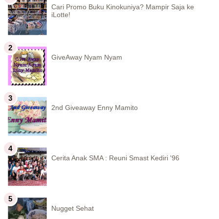
Cari Promo Buku Kinokuniya? Mampir Saja ke
iLotte!
GiveAway Nyam Nyam
2nd Giveaway Enny Mamito
Cerita Anak SMA : Reuni Smast Kediri '96
Nugget Sehat