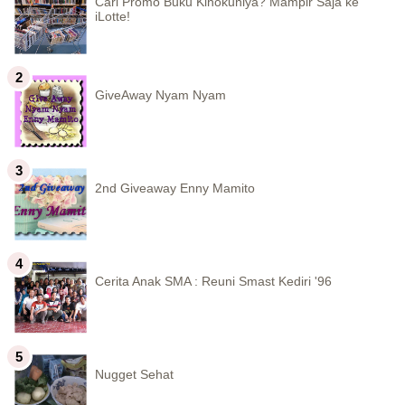
Cari Promo Buku Kinokuniya? Mampir Saja ke
iLotte!
GiveAway Nyam Nyam
2nd Giveaway Enny Mamito
Cerita Anak SMA : Reuni Smast Kediri '96
Nugget Sehat