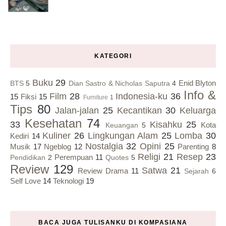
KATEGORI
Buku
29
Enid Blyton
BTS
5
Dian Sastro & Nicholas Saputra
4
Info &
Film
28
Indonesia-ku
36
15
Fiksi
15
Furniture
1
Tips
80
Jalan-jalan
25
Kecantikan
30
Keluarga
Kesehatan
74
33
Kisahku
25
Kota
Keuangan
5
Kuliner
26
Lingkungan Alam
25
Lomba
30
Kediri
14
Nostalgia
32
Opini
25
Musik
17
Ngeblog
12
Parenting
8
Religi
21
Resep
23
Perempuan
11
Pendidikan
2
Quotes
5
Review
129
Satwa
21
Review Drama
11
Sejarah
6
Self Love
14
Teknologi
19
BACA JUGA TULISANKU DI KOMPASIANA