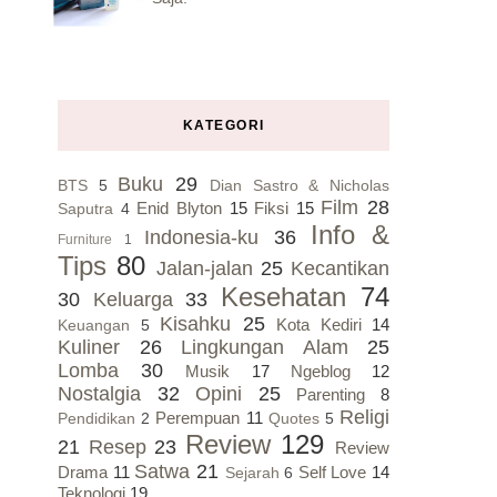
KATEGORI
Buku
29
BTS
5
Dian Sastro & Nicholas
Film
28
Enid Blyton
15
Fiksi
15
Saputra
4
Info &
Indonesia-ku
36
Furniture
1
Tips
80
Jalan-jalan
25
Kecantikan
Kesehatan
74
30
Keluarga
33
Kisahku
25
Kota Kediri
14
Keuangan
5
Kuliner
26
Lingkungan Alam
25
Lomba
30
Musik
17
Ngeblog
12
Nostalgia
32
Opini
25
Parenting
8
Religi
Perempuan
11
Pendidikan
2
Quotes
5
Review
129
21
Resep
23
Review
Satwa
21
Drama
11
Self Love
14
Sejarah
6
Teknologi
19