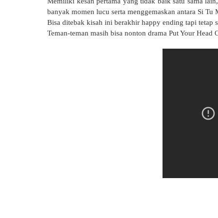
Memiliki kesan pertama yang tidak baik satu sama lain
banyak momen lucu serta menggemaskan antara Si Tu 
Bisa ditebak kisah ini berakhir happy ending tapi tetap 
Teman-teman masih bisa nonton drama Put Your Head On