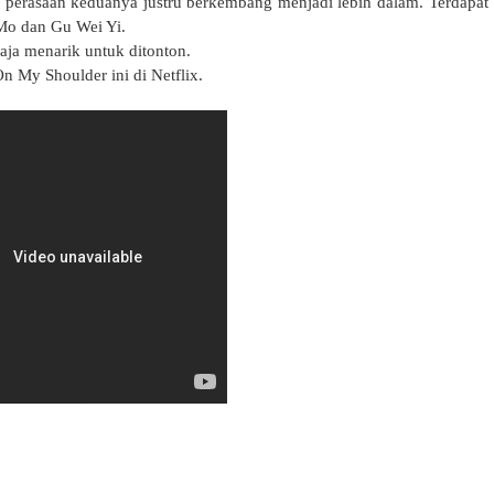
, perasaan keduanya justru berkembang menjadi lebih dalam. Terdapat
Mo dan Gu Wei Yi.
saja menarik untuk ditonton.
 My Shoulder ini di Netflix.