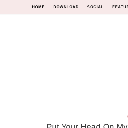
HOME
DOWNLOAD
SOCIAL
FEATU
Put Your Head On My