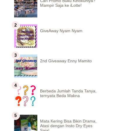
Cari Promo Buku Kinokuniya?
Mampir Saja ke iLotte!
GiveAway Nyam Nyam
2nd Giveaway Enny Mamito
Berbeda Jumlah Tanda Tanya,
ternyata Beda Makna
Mata Kering Bisa Bikin Drama,
Atasi dengan Insto Dry Eyes
Saja!