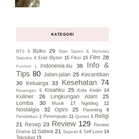
KATEGORI
Buku
29
BTS
5
Dian Sastro & Nicholas
Film
28
Enid Blyton
15
Fiksi
15
Saputra
4
Info &
Indonesia-ku
36
Furniture
1
Tips
80
Jalan-jalan
25
Kecantikan
Kesehatan
74
30
Keluarga
33
Kisahku
25
Kota Kediri
14
Keuangan
5
Kuliner
26
Lingkungan Alam
25
Lomba
30
Musik
17
Ngeblog
12
Nostalgia
32
Opini
25
Parenting
8
Religi
Perempuan
11
Pendidikan
2
Quotes
5
Review
129
21
Resep
23
Review
Satwa
21
Drama
11
Self Love
14
Sejarah
6
Teknologi
19