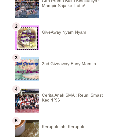
Cari Promo Buku Kinokuniya?
Mampir Saja ke iLotte!
GiveAway Nyam Nyam
2nd Giveaway Enny Mamito
Cerita Anak SMA : Reuni Smast
Kediri '96
Kerupuk..oh..Kerupuk..