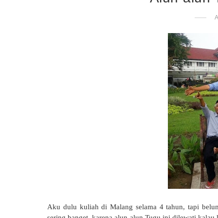
Aku dulu kuliah di Malang selama 4 tahun, tapi belu
sering banget, karena alun-alun Tugu ini dilewati kala