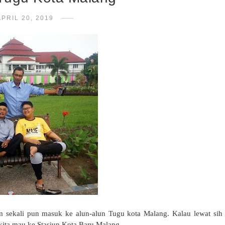
APRIL 20, 2019
m sekali pun masuk ke alun-alun Tugu kota Malang. Kalau lewat sih
u kita mau ke Stasiun Kota Baru Malang.