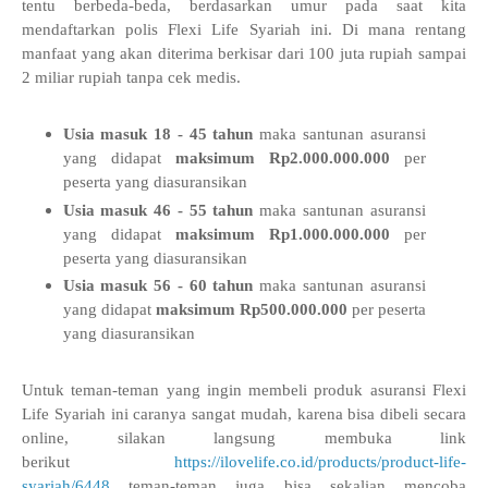
tentu berbeda-beda, berdasarkan umur pada saat kita
mendaftarkan polis Flexi Life Syariah ini. Di mana rentang
manfaat yang akan diterima berkisar dari 100 juta rupiah sampai
2 miliar rupiah tanpa cek medis.
Usia masuk 18 - 45 tahun
maka santunan asuransi
yang didapat
maksimum Rp2.000.000.000
per
peserta yang diasuransikan
Usia masuk 46 - 55 tahun
maka santunan asuransi
yang didapat
maksimum Rp1.000.000.000
per
peserta yang diasuransikan
Usia masuk 56 - 60 tahun
maka santunan asuransi
yang didapat
maksimum Rp500.000.000
per peserta
yang diasuransikan
Untuk
teman-teman yang ingin membeli produk asuransi Flexi
Life Syariah ini caranya sangat mudah, karena bisa dibeli secara
online, silakan langsung membuka link
berikut
https://ilovelife.co.id/products/product-life-
syariah/6448
teman-teman juga bisa sekalian mencoba