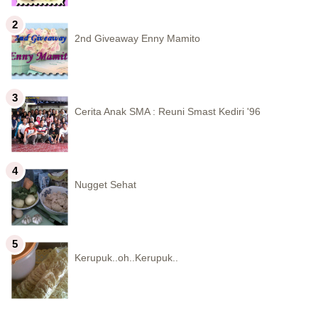
2nd Giveaway Enny Mamito
Cerita Anak SMA : Reuni Smast Kediri '96
Nugget Sehat
Kerupuk..oh..Kerupuk..