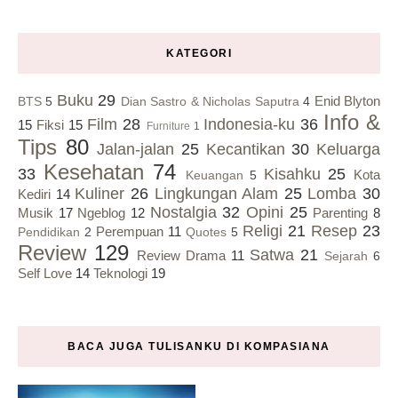
KATEGORI
Buku
29
Enid Blyton
BTS
5
Dian Sastro & Nicholas Saputra
4
Info &
Film
28
Indonesia-ku
36
15
Fiksi
15
Furniture
1
Tips
80
Jalan-jalan
25
Kecantikan
30
Keluarga
Kesehatan
74
33
Kisahku
25
Kota
Keuangan
5
Kuliner
26
Lingkungan Alam
25
Lomba
30
Kediri
14
Nostalgia
32
Opini
25
Musik
17
Ngeblog
12
Parenting
8
Religi
21
Resep
23
Perempuan
11
Pendidikan
2
Quotes
5
Review
129
Satwa
21
Review Drama
11
Sejarah
6
Self Love
14
Teknologi
19
BACA JUGA TULISANKU DI KOMPASIANA