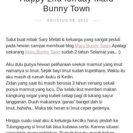
Bunny Town
AGUSTUS 08, 2012
Salut buat mbak Sary Melati & keluarga yang sangat peduli
pada hewan sampai membuat blog
Maru Bunny Town
. Apalagi
sekarang
Maru Bunny Town
sudah 2 tahun Selamat yaa.. :)
Aku dulu punya hewan peliharaan seekor marmut yang imut
namanya si Imut. Sejak bayi Imut sudah kupelihara. Waktu itu
aku masih di rumah ibuku di Kediri.
Zidan yang saat itu masih berusia 3 tahun senang sekali
punya marmut yang lucu. Dia selalu ikut memberi makan
kangkung segar yang kubeli setiap pagi di tukang sayur
langganan. Duuh makannya 'ganas' banget dah si
Imut..hahaha.. Maka tak heran si Imut cepet gedenya.
Hingga suatu saat aku & keluarga kecilku harus pindah ke
Tulungagung si Imut tak bisa kubawa serta. Karena situasi
yang tidak memungkinkan. Rumah baruku masih belum