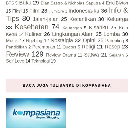
Buku
29
Enid Blyton
BTS
5
Dian Sastro & Nicholas Saputra
4
Info &
Film
28
Indonesia-ku
36
15
Fiksi
15
Furniture
1
Tips
80
Jalan-jalan
25
Kecantikan
30
Keluarga
Kesehatan
74
33
Kisahku
25
Kota
Keuangan
5
Kuliner
26
Lingkungan Alam
25
Lomba
30
Kediri
14
Nostalgia
32
Opini
25
Musik
17
Ngeblog
12
Parenting
8
Religi
21
Resep
23
Perempuan
11
Pendidikan
2
Quotes
5
Review
129
Satwa
21
Review Drama
11
Sejarah
6
Self Love
14
Teknologi
19
BACA JUGA TULISANKU DI KOMPASIANA