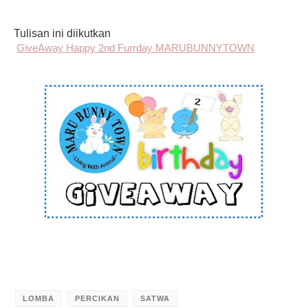
Tulisan ini diikutkan
GiveAway Happy 2nd Furrday MARUBUNNYTOWN
LOMBA
PERCIKAN
SATWA