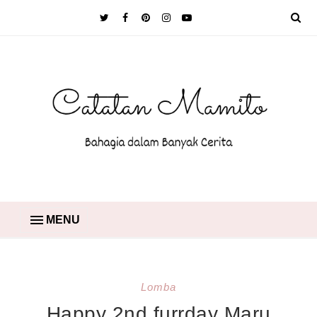
MENU
Lomba
Happy 2nd furrday Maru