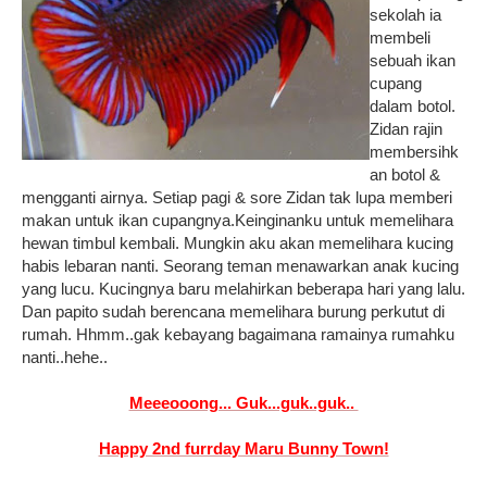
sekolah ia
membeli
sebuah ikan
cupang
dalam botol.
Zidan rajin
membersihk
an botol &
mengganti airnya. Setiap pagi & sore Zidan tak lupa memberi
makan untuk ikan cupangnya.Keinginanku untuk memelihara
hewan timbul kembali. Mungkin aku akan memelihara kucing
habis lebaran nanti. Seorang teman menawarkan anak kucing
yang lucu. Kucingnya baru melahirkan beberapa hari yang lalu.
Dan papito sudah berencana memelihara burung perkutut di
rumah. Hhmm..gak kebayang bagaimana ramainya rumahku
nanti..hehe..
Meeeooong... Guk...guk..guk..
Happy 2nd furrday Maru Bunny Town!