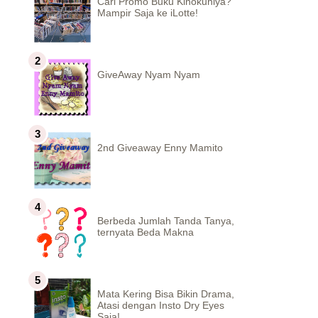
Cari Promo Buku Kinokuniya?
Mampir Saja ke iLotte!
GiveAway Nyam Nyam
2nd Giveaway Enny Mamito
Berbeda Jumlah Tanda Tanya,
ternyata Beda Makna
Mata Kering Bisa Bikin Drama,
Atasi dengan Insto Dry Eyes
Saja!