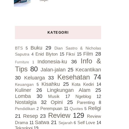
KATEGORI
Buku
29
BTS
5
Dian Sastro & Nicholas
Film
28
Enid Blyton
15
Fiksi
15
Saputra
4
Info &
Indonesia-ku
36
Furniture
1
Tips
80
Jalan-jalan
25
Kecantikan
Kesehatan
74
30
Keluarga
33
Kisahku
25
Kota Kediri
14
Keuangan
5
Kuliner
26
Lingkungan Alam
25
Lomba
30
Musik
17
Ngeblog
12
Nostalgia
32
Opini
25
Parenting
8
Religi
Perempuan
11
Pendidikan
2
Quotes
5
Review
129
21
Resep
23
Review
Satwa
21
Drama
11
Self Love
14
Sejarah
6
Teknologi
19