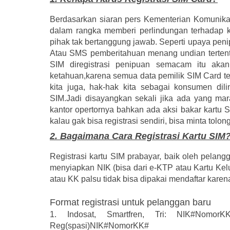
Berdasarkan siaran pers Kementerian Komunikasi
dalam rangka memberi perlindungan terhadap k
pihak tak bertanggung jawab. Seperti upaya pe
Atau SMS pemberitahuan menang undian tertentu
SIM diregistrasi penipuan semacam itu akan b
ketahuan,karena semua data pemilik SIM Card te
kita juga, hak-hak kita sebagai konsumen dil
SIM.
Jadi disayangkan sekali jika ada yang mar
kantor opertornya bahkan ada aksi bakar kartu 
kalau gak bisa registrasi sendiri, bisa minta tolong
2. Bagaimana Cara Registrasi Kartu SIM
Registrasi kartu SIM prabayar, baik oleh pela
menyiapkan NIK (bisa dari e-KTP atau Kartu Kel
atau KK palsu tidak bisa dipakai mendaftar karen
Format registrasi untuk pelanggan baru
1. Indosat, Smartfren, Tri: NIK#NomorK
Reg(spasi)NIK#NomorKK#