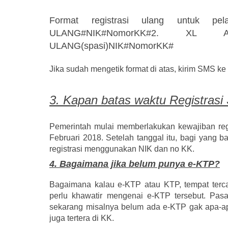
Format registrasi ulang untuk pel
ULANG#NIK#NomorKK#
2. XL Axia
ULANG(spasi)NIK#NomorKK#
Jika sudah mengetik format di atas, kirim SMS k
3. Kapan
batas waktu Registrasi
Pemerintah mulai memberlakukan kewajiban reg
Februari 2018.
Setelah tanggal itu, bagi yang 
registrasi menggunakan NIK dan no KK.
4. Bagaimana jika belum punya e-KTP?
Bagaimana kalau e-KTP atau KTP, tempat terca
perlu khawatir mengenai e-KTP tersebut. Pasa
sekarang misalnya belum ada e-KTP gak apa-apa
juga tertera di KK.