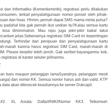
 dan Informatika (Kemenkeminfo), registrasi perlu dilakukan
onsumen, terkait penyalahgunaan nomor ponsel oleh pihak-
nipuan dan hoax. Hhmm..pernah dapat SMS mama minta pulsa?
 padahal kita gak pernah ikut undian itu?
Kalau semua kartu
isa diminimalisir. Mau nipu juga pikir-pikir bakal takut
rcantum jelas.
Sebenarnya registrasi SIM Card ini kepentingan
indungi. Terhindar dari penipuan dan penyalahgunaan kartu
ah-marah karena harus registrasi SIM Card, marah-marah di
SIM.
Please berpikir lebih jernih. Gak seribet bayanganmu kok,
 registrasi di kantor seluler pilihanmu.
?
nggan baru maupun pelanggan lama
Syaratnya, pelanggan mesti
uarga) dan nomor KK. Semua nomor harus asli dan valid, KTP
a data akan dikroscek keasliannya ke server Dukcapil.
K#
2. XL Axiata: Daftar#NIK#Nomor KK
3. Telkomsel: