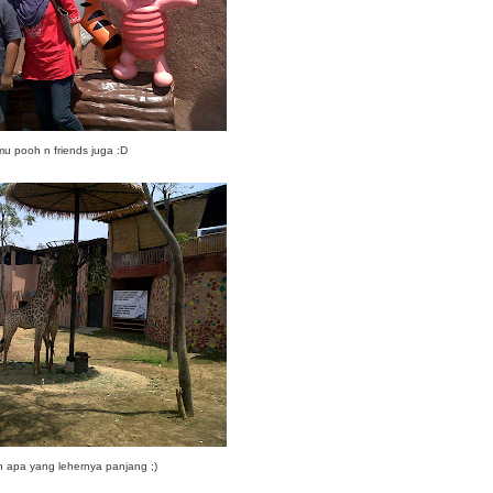
u pooh n friends juga :D
 apa yang lehernya panjang ;)