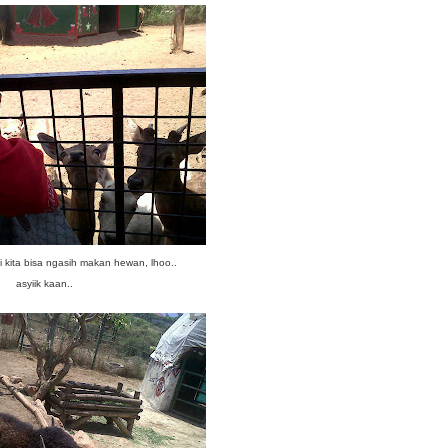
ni kita bisa ngasih makan hewan, lhoo..
asyiik kaan..