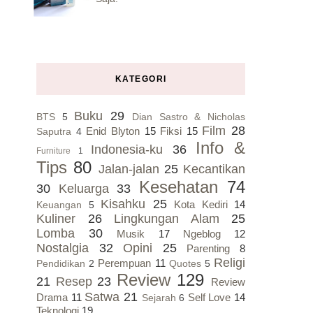
KATEGORI
Buku
29
BTS
5
Dian Sastro & Nicholas
Film
28
Enid Blyton
15
Fiksi
15
Saputra
4
Info &
Indonesia-ku
36
Furniture
1
Tips
80
Jalan-jalan
25
Kecantikan
Kesehatan
74
30
Keluarga
33
Kisahku
25
Kota Kediri
14
Keuangan
5
Kuliner
26
Lingkungan Alam
25
Lomba
30
Musik
17
Ngeblog
12
Nostalgia
32
Opini
25
Parenting
8
Religi
Perempuan
11
Pendidikan
2
Quotes
5
Review
129
21
Resep
23
Review
Satwa
21
Drama
11
Self Love
14
Sejarah
6
Teknologi
19