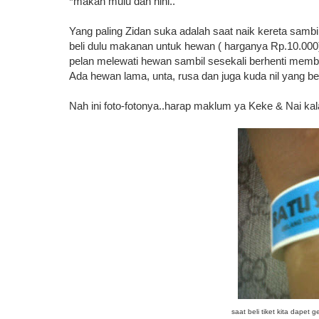
*makan mulu dah hihi..
Yang paling Zidan suka adalah saat naik kereta samb
beli dulu makanan untuk hewan ( harganya Rp.10.000)
pelan melewati hewan sambil sesekali berhenti me
Ada hewan lama, unta, rusa dan juga kuda nil yang b
Nah ini foto-fotonya..harap maklum ya Keke & Nai kala
saat beli tiket kita dapet