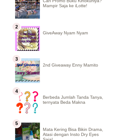
Cari Promo Buku Kinokuniya?
Mampir Saja ke iLotte!
GiveAway Nyam Nyam
2nd Giveaway Enny Mamito
Berbeda Jumlah Tanda Tanya,
ternyata Beda Makna
Mata Kering Bisa Bikin Drama,
Atasi dengan Insto Dry Eyes
Saja!