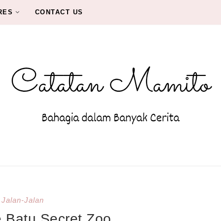
RES
CONTACT US
Jalan-Jalan
e Batu Secret Zoo