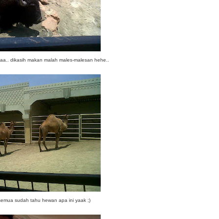
li yaa.. dikasih makan malah males-malesan hehe..
i semua sudah tahu hewan apa ini yaak ;)