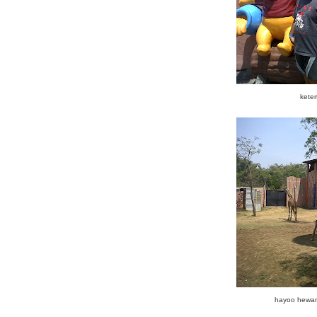
ketem
hayoo hewan