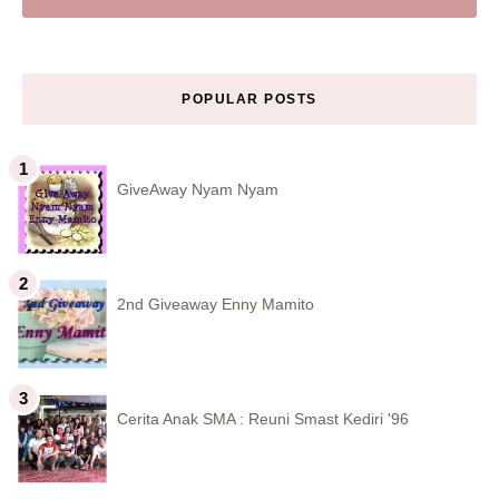
POPULAR POSTS
GiveAway Nyam Nyam
2nd Giveaway Enny Mamito
Cerita Anak SMA : Reuni Smast Kediri '96