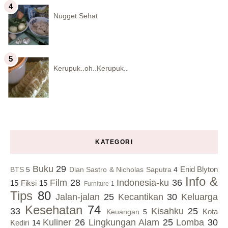
Nugget Sehat
Kerupuk..oh..Kerupuk..
KATEGORI
Buku
29
Enid Blyton
BTS
5
Dian Sastro & Nicholas Saputra
4
Info &
Film
28
Indonesia-ku
36
15
Fiksi
15
Furniture
1
Tips
80
Jalan-jalan
25
Kecantikan
30
Keluarga
Kesehatan
74
33
Kisahku
25
Kota
Keuangan
5
Kuliner
26
Lingkungan Alam
25
Lomba
30
Kediri
14