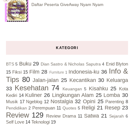
Daftar Peserta GiveAway Nyam Nyam
KATEGORI
Buku
29
Enid Blyton
BTS
5
Dian Sastro & Nicholas Saputra
4
Info &
Film
28
Indonesia-ku
36
15
Fiksi
15
Furniture
1
Tips
80
Jalan-jalan
25
Kecantikan
30
Keluarga
Kesehatan
74
33
Kisahku
25
Kota
Keuangan
5
Kuliner
26
Lingkungan Alam
25
Lomba
30
Kediri
14
Nostalgia
32
Opini
25
Musik
17
Ngeblog
12
Parenting
8
Religi
21
Resep
23
Perempuan
11
Pendidikan
2
Quotes
5
Review
129
Satwa
21
Review Drama
11
Sejarah
6
Self Love
14
Teknologi
19