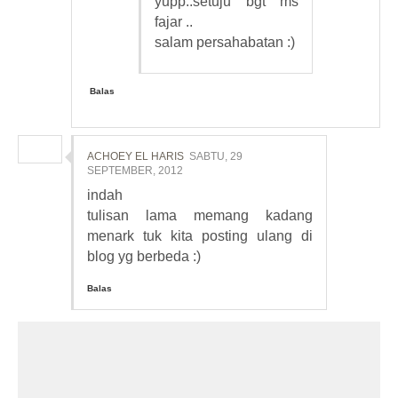
yupp..setuju bgt ms
fajar ..
salam persahabatan :)
Balas
ACHOEY EL HARIS
SABTU, 29
SEPTEMBER, 2012
indah
tulisan lama memang kadang
menark tuk kita posting ulang di
blog yg berbeda :)
Balas