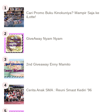
Cari Promo Buku Kinokuniya? Mampir Saja ke
iLotte!
GiveAway Nyam Nyam
2nd Giveaway Enny Mamito
Cerita Anak SMA : Reuni Smast Kediri '96