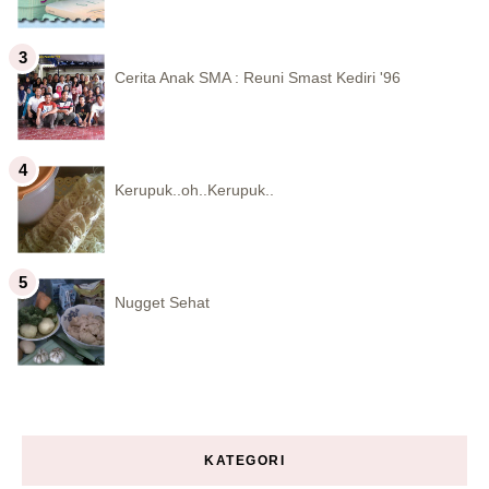
Cerita Anak SMA : Reuni Smast Kediri '96
Kerupuk..oh..Kerupuk..
Nugget Sehat
KATEGORI