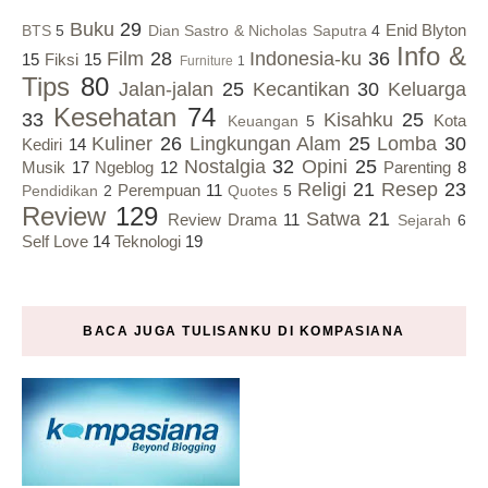
Buku
29
Enid Blyton
BTS
5
Dian Sastro & Nicholas Saputra
4
Info &
Film
28
Indonesia-ku
36
15
Fiksi
15
Furniture
1
Tips
80
Jalan-jalan
25
Kecantikan
30
Keluarga
Kesehatan
74
33
Kisahku
25
Kota
Keuangan
5
Kuliner
26
Lingkungan Alam
25
Lomba
30
Kediri
14
Nostalgia
32
Opini
25
Musik
17
Ngeblog
12
Parenting
8
Religi
21
Resep
23
Perempuan
11
Pendidikan
2
Quotes
5
Review
129
Satwa
21
Review Drama
11
Sejarah
6
Self Love
14
Teknologi
19
BACA JUGA TULISANKU DI KOMPASIANA