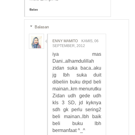
Balas
Balasan
ENNY MAMITO
KAMIS, 06
SEPTEMBER, 2012
iya mas
Dani..alhamdulillah
zidan suka baca..aku
jg lbh suka duit
dibeliin buku drpd beli
mainan..krn menurutku
Zidan udh gede udh
kls 3 SD, jd kyknya
sdh gk perlu sering2
beli mainan..lbh baik
beli buku lbh
bermanfaat ^_^