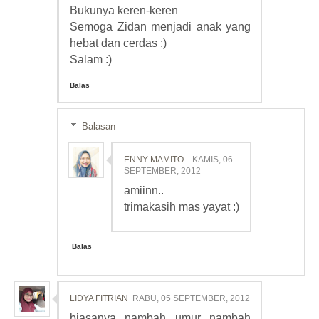
Bukunya keren-keren
Semoga Zidan menjadi anak yang
hebat dan cerdas :)
Salam :)
Balas
Balasan
ENNY MAMITO
KAMIS, 06
SEPTEMBER, 2012
amiinn..
trimakasih mas yayat :)
Balas
LIDYA FITRIAN
RABU, 05 SEPTEMBER, 2012
biasanya nambah umur nambah