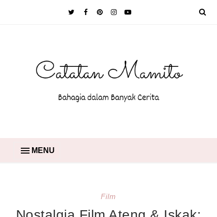
MENU
Film
Nostalgia Film Ateng & Iskak: