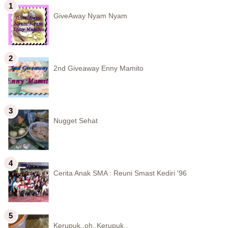
GiveAway Nyam Nyam
2nd Giveaway Enny Mamito
Nugget Sehat
Cerita Anak SMA : Reuni Smast Kediri '96
Kerupuk..oh..Kerupuk..