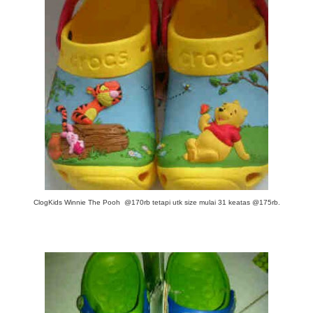
ClogKids Winnie The Pooh @170rb tetapi utk size mulai 31 keatas @175rb.