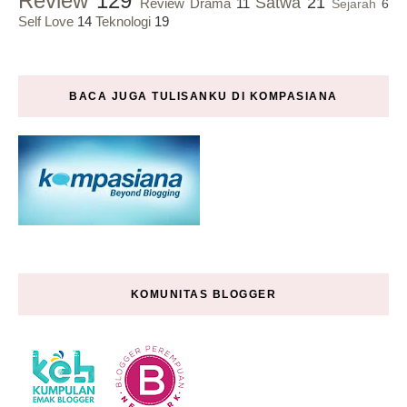
Review
129
Satwa
21
Review Drama
11
Sejarah
6
Self Love
14
Teknologi
19
BACA JUGA TULISANKU DI KOMPASIANA
KOMUNITAS BLOGGER