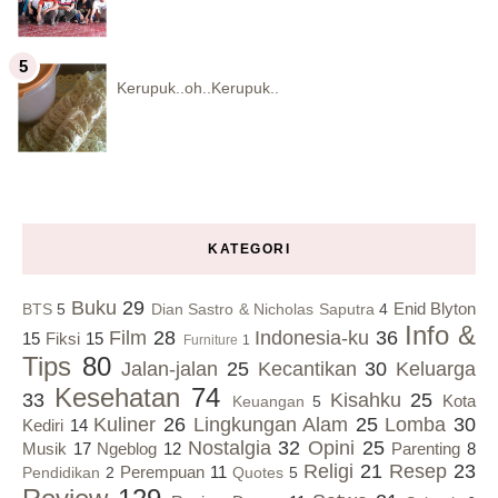
Kerupuk..oh..Kerupuk..
KATEGORI
Buku
29
Enid Blyton
BTS
5
Dian Sastro & Nicholas Saputra
4
Info &
Film
28
Indonesia-ku
36
15
Fiksi
15
Furniture
1
Tips
80
Jalan-jalan
25
Kecantikan
30
Keluarga
Kesehatan
74
33
Kisahku
25
Kota
Keuangan
5
Kuliner
26
Lingkungan Alam
25
Lomba
30
Kediri
14
Nostalgia
32
Opini
25
Musik
17
Ngeblog
12
Parenting
8
Religi
21
Resep
23
Perempuan
11
Pendidikan
2
Quotes
5