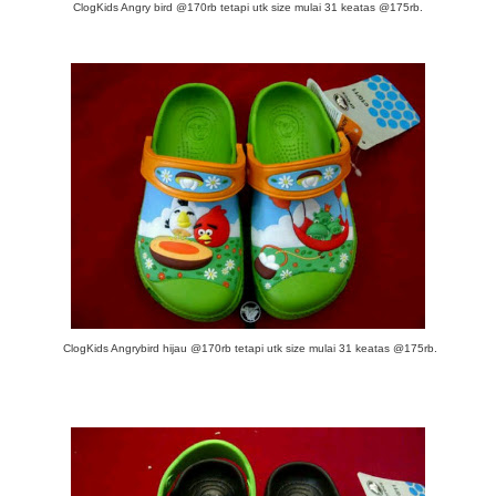
ClogKids Angry bird
@170rb tetapi utk size mulai 31 keatas @175rb.
ClogKids Angrybird hijau @170rb tetapi utk size mulai 31 keatas @175rb.