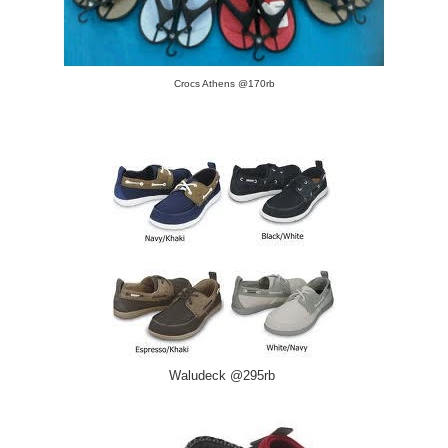
Crocs Athens @170rb
Waludeck @295rb