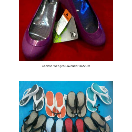
Carlissa Wedges Lavender @220rb