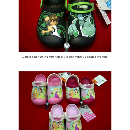
Clogkids Ben10 @170rb tetapi utk size mulai 31 keatas @175rb.