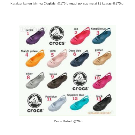
Karakter kartun lainnya Clogkids @170rb tetapi utk size mulai 31 keatas @175rb.
Crocs Malindi @70rb