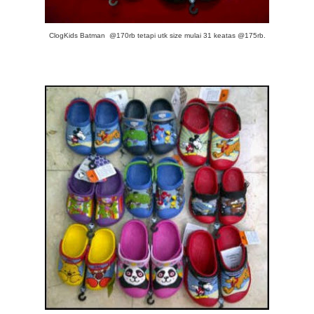
ClogKids Batman @170rb tetapi utk size mulai 31 keatas @175rb.