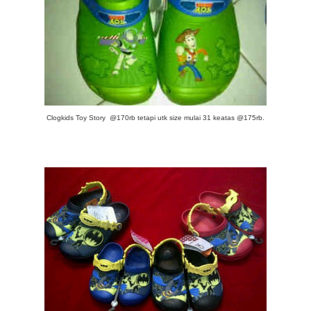
Clogkids Toy Story @170rb tetapi utk size mulai 31 keatas @175rb.