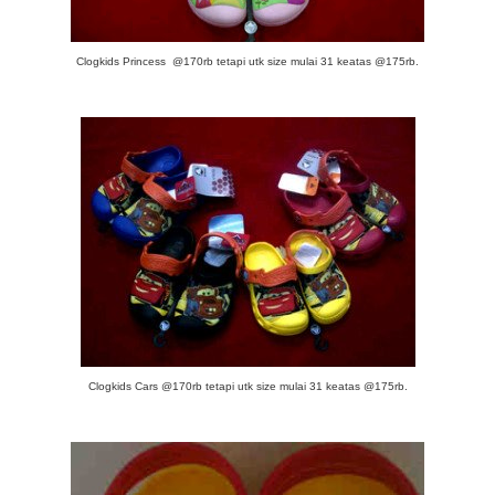
Clogkids Princess @170rb tetapi utk size mulai 31 keatas @175rb.
Clogkids Cars @170rb tetapi utk size mulai 31 keatas @175rb.